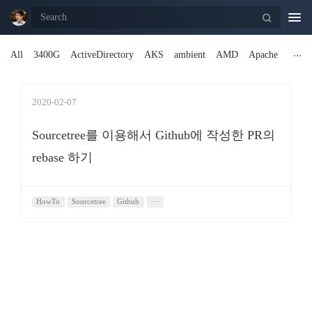
Togg
navi
All
3400G
ActiveDirectory
AKS
ambient
AMD
Apache
2020-02-07
Sourcetree를 이용해서 Github에 작성한 PR의
rebase 하기
HowTo
Sourcetree
Github
···