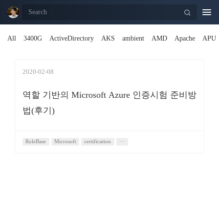
Togg
navi
All
3400G
ActiveDirectory
AKS
ambient
AMD
Apache
APU
2020-02-08
역할 기반의 Microsoft Azure 인증시험 준비방
법(후기)
RoleBase
Microsoft
certification
···