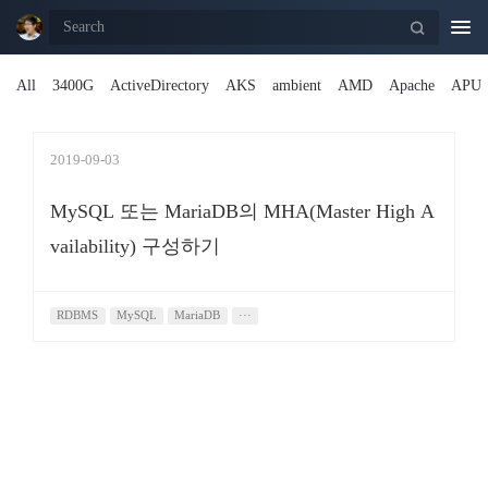
Togg
navi
All
3400G
ActiveDirectory
AKS
ambient
AMD
Apache
APU
2019-09-03
MySQL 또는 MariaDB의 MHA(Master High A
vailability) 구성하기
RDBMS
MySQL
MariaDB
···