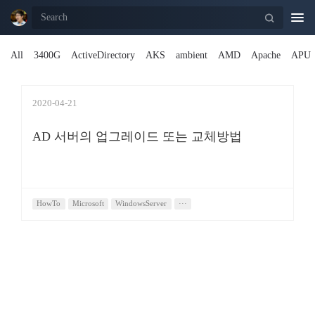
Togg
navi
All
3400G
ActiveDirectory
AKS
ambient
AMD
Apache
APU
2020-04-21
AD 서버의 업그레이드 또는 교체방법
HowTo
Microsoft
WindowsServer
···