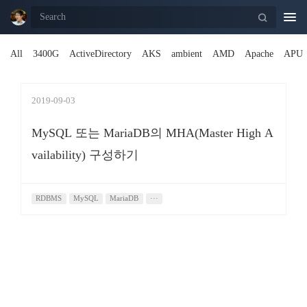
Togg
navi
All
3400G
ActiveDirectory
AKS
ambient
AMD
Apache
APU
2019-09-03
MySQL 또는 MariaDB의 MHA(Master High A
vailability) 구성하기
RDBMS
MySQL
MariaDB
···