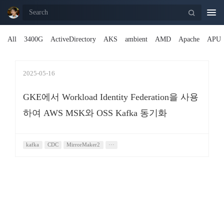
Togg
navi
All
3400G
ActiveDirectory
AKS
ambient
AMD
Apache
APU
2025-05-16
GKE에서 Workload Identity Federation을 사용
하여 AWS MSK와 OSS Kafka 동기화
kafka
CDC
MirrorMaker2
···