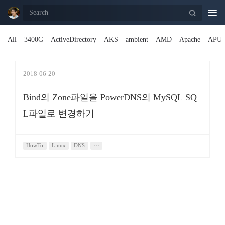
Togg
navi
All
3400G
ActiveDirectory
AKS
ambient
AMD
Apache
APU
2018-06-20
Bind의 Zone파일을 PowerDNS의 MySQL SQ
L파일로 변경하기
HowTo
Linux
DNS
···