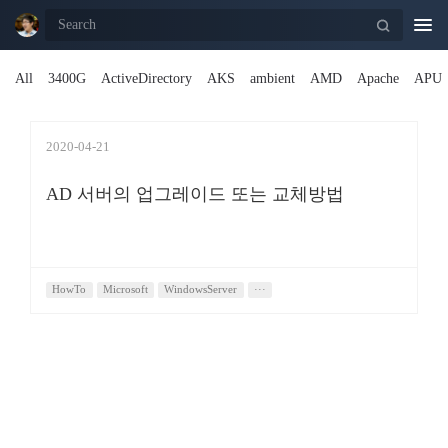
Togg
navi
All
3400G
ActiveDirectory
AKS
ambient
AMD
Apache
APU
2020-04-21
AD 서버의 업그레이드 또는 교체방법
HowTo
Microsoft
WindowsServer
···