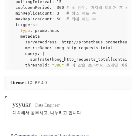
  pollingInterval: 15

  cooldownPeriod:  300 
# 초 단위, 마지막 트리거 후 스케
  minReplicaCount: 3   
# 최소 파드 수
  maxReplicaCount: 50  
# 최대 파드 수
  triggers:

  - 
type
: prometheus

    metadata:

      serverAddress: http://prometheus.prometheus.s
      metricName: kong_http_requests_total

      query: |

        sum(rate(kong_http_requests_total{container
      threshold: 
"300"
# 이 값을 초과하면 스케일 아웃, 임
License：
CC BY 4.0
ysyukr
Data Engineer
계속해서 공부하고, 나누려고 합니다.