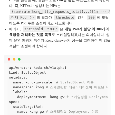
HPA를 설정할 때, 일반적으로
Pod당 평균 목표값
으로 해석합니
다. 즉, KEDA가 생성하는 HPA는
(sum(rate(kong_http_requests_total{...}[1m]))) /
(현재 Pod 수)
threshold
300
의 결과가
값인
에 도달
하도록 Pod 수를 조절하려고 시도합니다.
threshold: "300"
따라서,
은
개별 Pod가 분당 약 300개의
요청을 처리하는 것을 목표
로 스케일링하겠다는 의미입니다. 실
제 운영 환경의 특성과 Kong Gateway의 성능을 고려하여 이 값을
적절히 조정해야 합니다.
apiVersion: keda.sh/v1alpha1

kind: ScaledObject

metadata:

  name: kong-gw-scaler 
# ScaledObject 이름
  namespace: kong 
# 스케일링할 애플리케이션이 배포된 네임
  labels:

    deploymentName: kong-gw 
# 스케일링할 Deployment 
spec:

  scaleTargetRef:

    name: kong-gw 
# 스케일링할 Deployment 이름